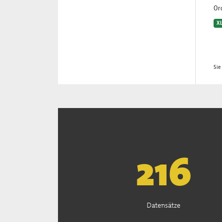
Or
X
Sie
221
Datensätze