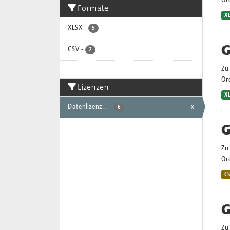
Or
Formate
X
XLSX
-
5
G
CSV
-
2
Zu 
Or
Lizenzen
X
Datenlizenz...
-
x
6
G
Zu 
Or
C
G
Zu 