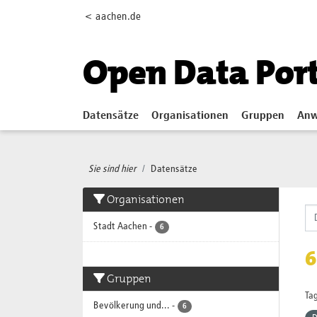
Skip to main content
< aachen.de
Open Data Por
Datensätze
Organisationen
Gruppen
Anw
Sie sind hier
Datensätze
Organisationen
Stadt Aachen
-
6
6
Gruppen
Tag
Bevölkerung und...
-
6