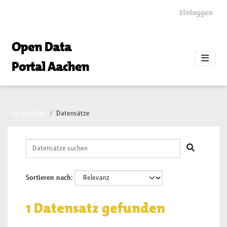
Skip to main content
Einloggen
Open Data
Portal Aachen
Sie sind hier
Datensätze
Sortieren nach
1 Datensatz gefunden