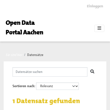
Skip to main content
Einloggen
Open Data
Portal Aachen
Sie sind hier
Datensätze
Sortieren nach
1 Datensatz gefunden