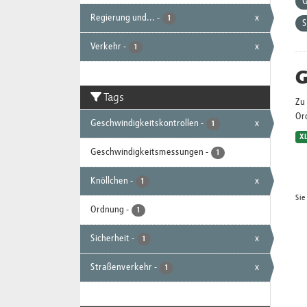
G
Regierung und...
-
x
1
S
Verkehr
-
x
1
G
Tags
Zu 
Or
Geschwindigkeitskontrollen
-
x
1
X
Geschwindigkeitsmessungen
-
1
Knöllchen
-
x
1
Sie
Ordnung
-
1
Sicherheit
-
x
1
Straßenverkehr
-
x
1