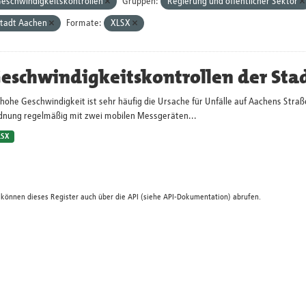
eschwindigkeitskontrollen
Gruppen:
Regierung und öffentlicher Sektor
tadt Aachen
Formate:
XLSX
eschwindigkeitskontrollen der Sta
hohe Geschwindigkeit ist sehr häufig die Ursache für Unfälle auf Aachens Straß
dnung regelmäßig mit zwei mobilen Messgeräten...
LSX
 können dieses Register auch über die
API
(siehe
API-Dokumentation
) abrufen.