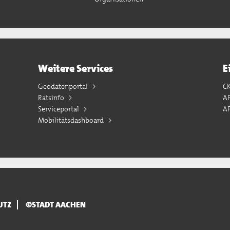
Weitere Services
E
Geodatenportal
C
Ratsinfo
A
Serviceportal
AP
Mobilitätsdashboard
UTZ
©STADT AACHEN