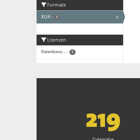
Formate
XLSX
-
x
1
Lizenzen
Datenlizenz...
-
1
222
Datensätze