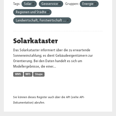
Tags:
Solar
Geoservice
Gruppen:
Energie
Regionen und Städte
Landwirtschaft, Forstwirtschaft ...
Solarkataster
Das Solarkataster informiert über die zu erwartende
Sonneneinstahlung; es dient Gebäudeeigentümern zur
Orientierung. Bei den Daten handelt es sich um
Modellergebnisse, die einer...
WMS
WFS
Shape
Sie können dieses Register auch über die
API
(siehe
API-
Dokumentation
) abrufen.