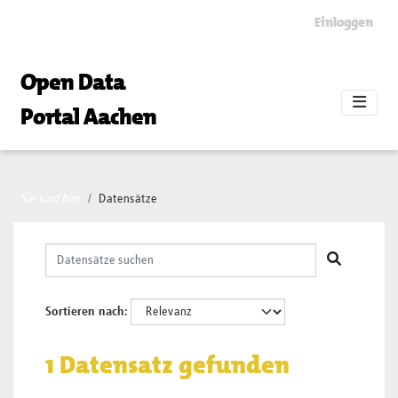
Skip to main content
Einloggen
Open Data
Portal Aachen
Sie sind hier
Datensätze
Sortieren nach
1 Datensatz gefunden