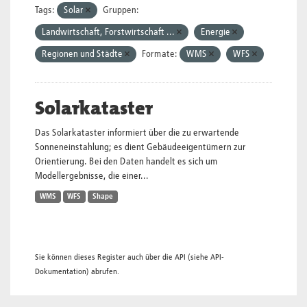
Tags:
Solar
Gruppen:
Landwirtschaft, Forstwirtschaft ...
Energie
Regionen und Städte
Formate:
WMS
WFS
Solarkataster
Das Solarkataster informiert über die zu erwartende
Sonneneinstahlung; es dient Gebäudeeigentümern zur
Orientierung. Bei den Daten handelt es sich um
Modellergebnisse, die einer...
WMS
WFS
Shape
Sie können dieses Register auch über die
API
(siehe
API-
Dokumentation
) abrufen.