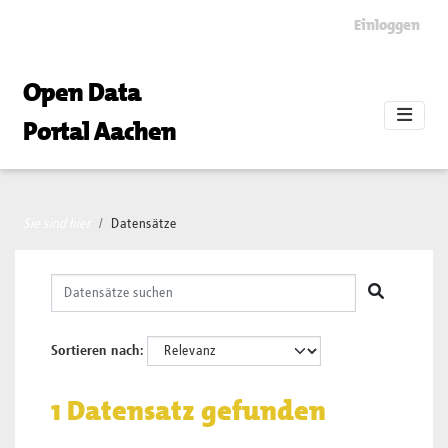
Skip to main content
Einloggen
Open Data
Portal Aachen
Sie sind hier
Datensätze
Sortieren nach
1 Datensatz gefunden