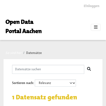
Skip to main content
Einloggen
Open Data
Portal Aachen
Sie sind hier
Datensätze
Sortieren nach
1 Datensatz gefunden