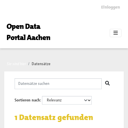
Skip to main content
Einloggen
Open Data
Portal Aachen
Sie sind hier
Datensätze
Sortieren nach
1 Datensatz gefunden