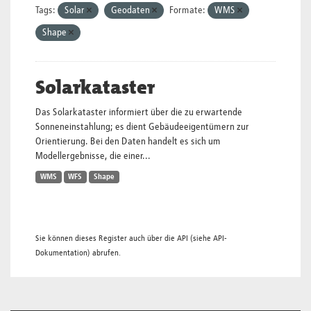
Tags:
Solar
Geodaten
Formate:
WMS
Shape
Solarkataster
Das Solarkataster informiert über die zu erwartende
Sonneneinstahlung; es dient Gebäudeeigentümern zur
Orientierung. Bei den Daten handelt es sich um
Modellergebnisse, die einer...
WMS
WFS
Shape
Sie können dieses Register auch über die
API
(siehe
API-
Dokumentation
) abrufen.