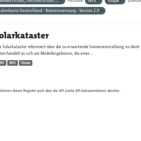
andwirtschaft, Forstwirtschaft ...
Formate:
WFS
Shape
Lizenze
atenlizenz Deutschland - Namensnennung - Version 2.0
olarkataster
s Solarkataster informiert über die zu erwartende Sonneneinstahlung; es dien
en handelt es sich um Modellergebnisse, die einer...
MS
WFS
Shape
 können dieses Register auch über die
API
(siehe
API-Dokumentation
) abrufen.