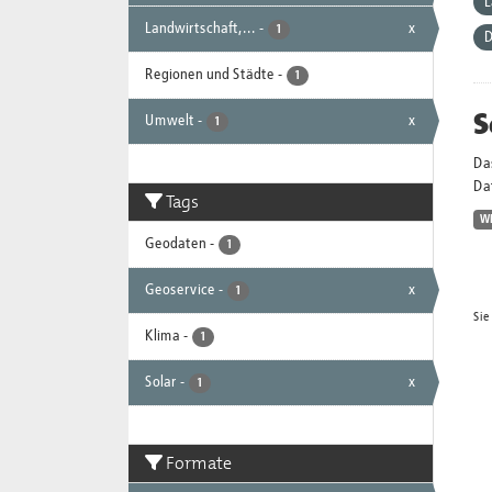
L
Landwirtschaft,...
-
x
1
D
Regionen und Städte
-
1
S
Umwelt
-
x
1
Da
Dat
Tags
W
Geodaten
-
1
Geoservice
-
x
1
Sie
Klima
-
1
Solar
-
x
1
Formate