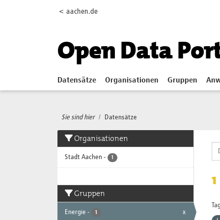
Skip to main content
< aachen.de
Open Data Por
Datensätze
Organisationen
Gruppen
Anw
Sie sind hier
Datensätze
Organisationen
Stadt Aachen
-
1
1
Gruppen
Tag
Energie
-
x
1