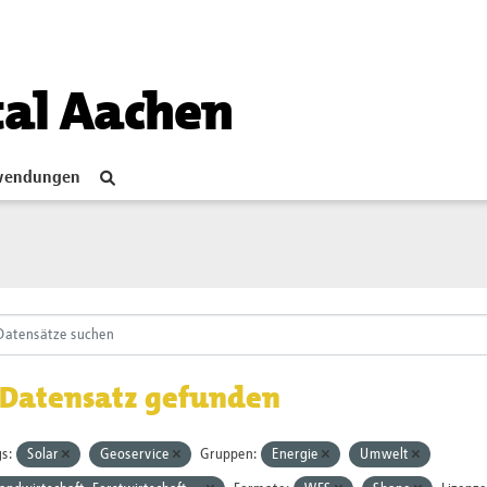
tal Aachen
endungen
 Datensatz gefunden
s:
Solar
Geoservice
Gruppen:
Energie
Umwelt