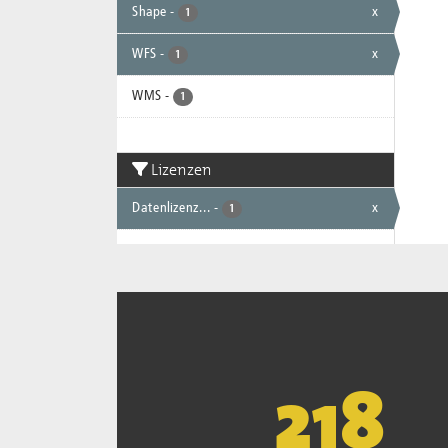
Shape
-
x
1
WFS
-
x
1
WMS
-
1
Lizenzen
Datenlizenz...
-
x
1
221