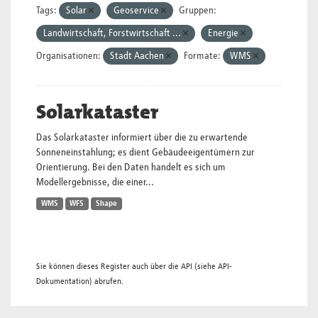
Tags:
Solar
Geoservice
Gruppen:
Landwirtschaft, Forstwirtschaft ...
Energie
Organisationen:
Stadt Aachen
Formate:
WMS
Solarkataster
Das Solarkataster informiert über die zu erwartende
Sonneneinstahlung; es dient Gebäudeeigentümern zur
Orientierung. Bei den Daten handelt es sich um
Modellergebnisse, die einer...
WMS
WFS
Shape
Sie können dieses Register auch über die
API
(siehe
API-
Dokumentation
) abrufen.