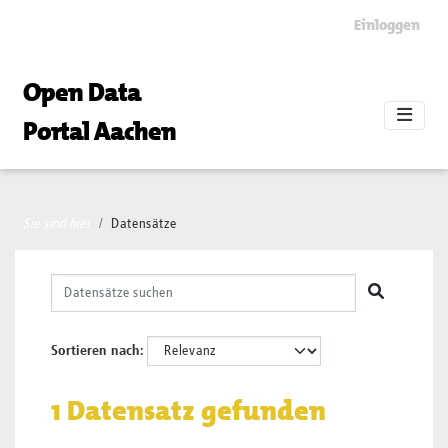
Skip to main content
Einloggen
Open Data
Portal Aachen
Sie sind hier
Datensätze
Sortieren nach
1 Datensatz gefunden