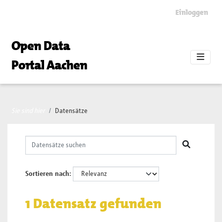
Skip to main content
Einloggen
Open Data
Portal Aachen
Sie sind hier
Datensätze
Sortieren nach
1 Datensatz gefunden