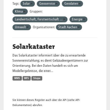
Tags:
Solar
Geoservice
Geodaten
Klima
Gruppen:
Landwirtschaft, Forstwirtschaft ...
Energie
Umwelt
Organisationen:
Stadt Aachen
Solarkataster
Das Solarkataster informiert über die zu erwartende
Sonneneinstahlung; es dient Gebäudeeigentümern zur
Orientierung. Bei den Daten handelt es sich um
Modellergebnisse, die einer...
WMS
WFS
Shape
Sie können dieses Register auch über die
API
(siehe
API-
Dokumentation
) abrufen.