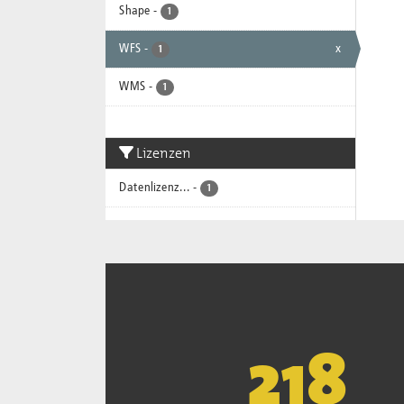
Shape
-
1
WFS
-
x
1
WMS
-
1
Lizenzen
Datenlizenz...
-
1
221