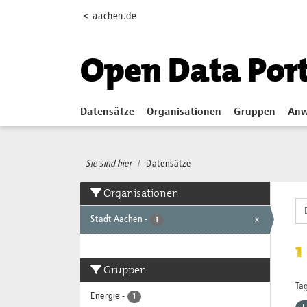
Skip to main content
< aachen.de
Open Data Por
Datensätze
Organisationen
Gruppen
Anw
Sie sind hier
Datensätze
Organisationen
Stadt Aachen
-
x
1
1
Gruppen
Tag
Energie
-
1