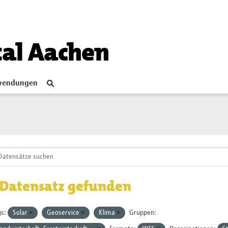
tal Aachen
endungen
 Datensatz gefunden
s:
Solar
Geoservice
Klima
Gruppen: