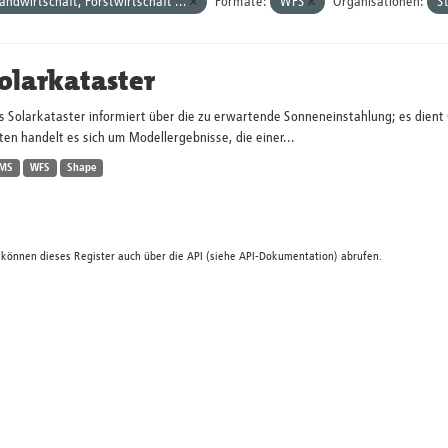
andwirtschaft, Forstwirtschaft ...
Formate:
WFS
Organisationen:
S
olarkataster
s Solarkataster informiert über die zu erwartende Sonneneinstahlung; es dien
en handelt es sich um Modellergebnisse, die einer...
MS
WFS
Shape
 können dieses Register auch über die
API
(siehe
API-Dokumentation
) abrufen.