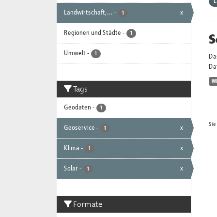
L
Landwirtschaft,...
-
x
1
Regionen und Städte
-
S
1
Umwelt
-
1
Da
Dat
W
Tags
Geodaten
-
1
Sie
Geoservice
-
x
1
Klima
-
x
1
Solar
-
x
1
Formate