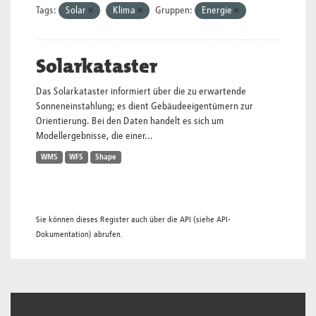
Tags:
Solar
Klima
Gruppen:
Energie
Solarkataster
Das Solarkataster informiert über die zu erwartende
Sonneneinstahlung; es dient Gebäudeeigentümern zur
Orientierung. Bei den Daten handelt es sich um
Modellergebnisse, die einer...
WMS
WFS
Shape
Sie können dieses Register auch über die
API
(siehe
API-
Dokumentation
) abrufen.