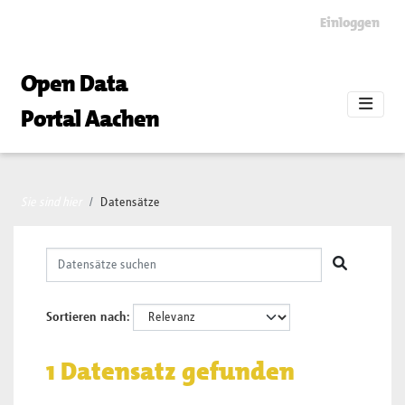
Skip to main content
Einloggen
Open Data
Portal Aachen
Sie sind hier
Datensätze
Sortieren nach
1 Datensatz gefunden