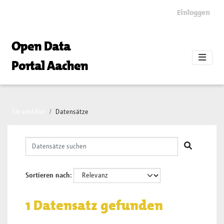
Skip to main content
Einloggen
Open Data
Portal Aachen
Sie sind hier
Datensätze
Sortieren nach
1 Datensatz gefunden