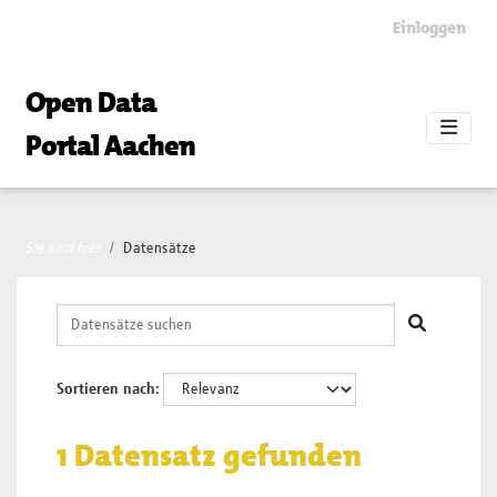
Skip to main content
Einloggen
Open Data
Portal Aachen
Sie sind hier
Datensätze
Sortieren nach
1 Datensatz gefunden