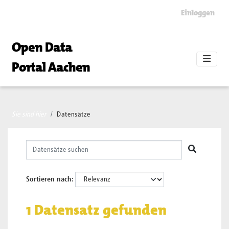
Skip to main content
Einloggen
Open Data
Portal Aachen
Sie sind hier
Datensätze
Sortieren nach
1 Datensatz gefunden