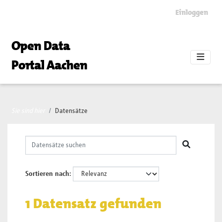
Skip to main content
Einloggen
Open Data
Portal Aachen
Sie sind hier
Datensätze
Sortieren nach
1 Datensatz gefunden