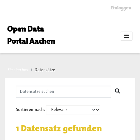
Skip to main content
Einloggen
Open Data
Portal Aachen
Sie sind hier
Datensätze
Sortieren nach
1 Datensatz gefunden