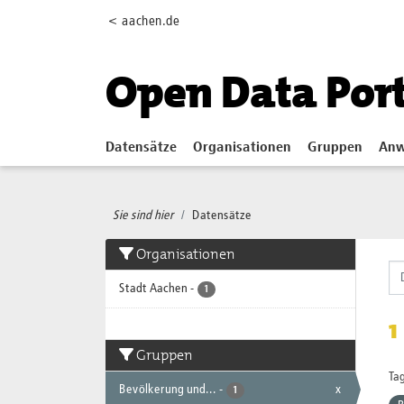
Skip to main content
< aachen.de
Open Data Por
Datensätze
Organisationen
Gruppen
Anw
Sie sind hier
Datensätze
Organisationen
Stadt Aachen
-
1
1
Gruppen
Tag
Bevölkerung und...
-
x
1