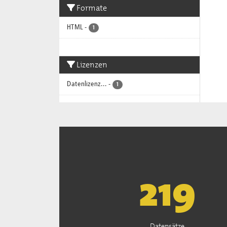
Formate
HTML
-
1
Lizenzen
Datenlizenz...
-
1
222
Datensätze