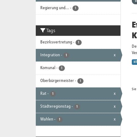
B
Regierung und...
-
1
E
Tags
K
Bezirksvertretung
-
1
De
Ver
Integration
-
x
1
H
Komunal
-
1
Oberbürgermeister
-
1
Sie
Rat
-
x
1
Städteregionstag
-
x
1
Wahlen
-
x
1