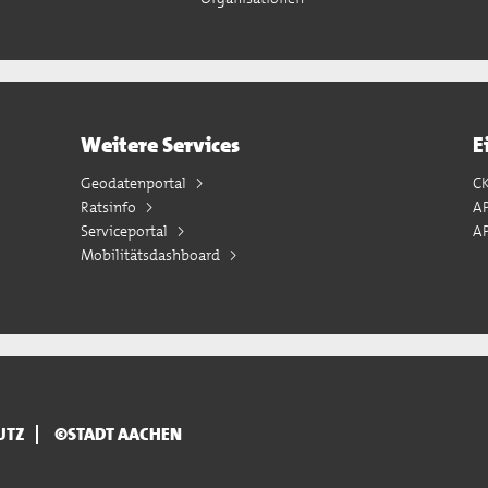
Weitere Services
E
Geodatenportal
C
Ratsinfo
A
Serviceportal
AP
Mobilitätsdashboard
UTZ
©STADT AACHEN