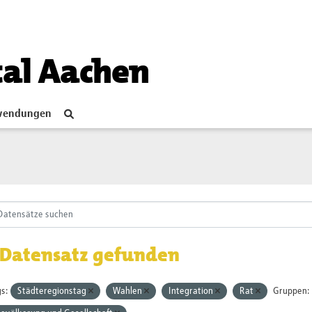
tal Aachen
endungen
 Datensatz gefunden
s:
Städteregionstag
Wahlen
Integration
Rat
Gruppen: