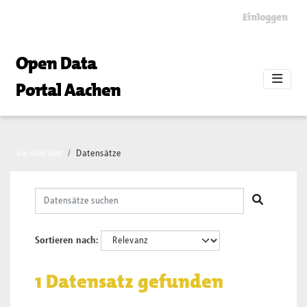
Skip to main content
Einloggen
Open Data
Portal Aachen
Sie sind hier
Datensätze
Sortieren nach
1 Datensatz gefunden