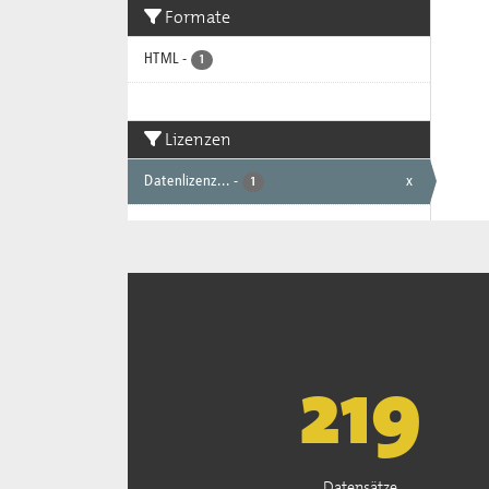
Formate
HTML
-
1
Lizenzen
Datenlizenz...
-
x
1
222
Datensätze