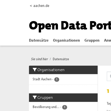
Skip to main content
< aachen.de
Open Data Por
Datensätze
Organisationen
Gruppen
Anw
Sie sind hier
Datensätze
Organisationen
Stadt Aachen
-
1
1
Gruppen
Tag
Bevölkerung und...
-
1