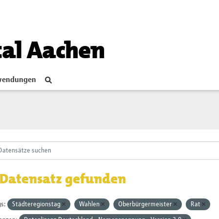
tal Aachen
endungen
 Datensatz gefunden
s:
Städteregionstag
Wahlen
Oberbürgermeister
Rat