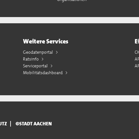
Weitere Services
E
Geodatenportal
C
Ratsinfo
A
Serviceportal
AP
Mobilitätsdashboard
UTZ
©STADT AACHEN