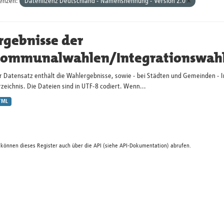
zenzen:
Datenlizenz Deutschland - Namensnennung - Version 2.0
rgebnisse der
ommunalwahlen/Integrationswah
r Datensatz enthält die Wahlergebnisse, sowie - bei Städten und Gemeinden - 
zeichnis. Die Dateien sind in UTF-8 codiert. Wenn...
TML
 können dieses Register auch über die
API
(siehe
API-Dokumentation
) abrufen.