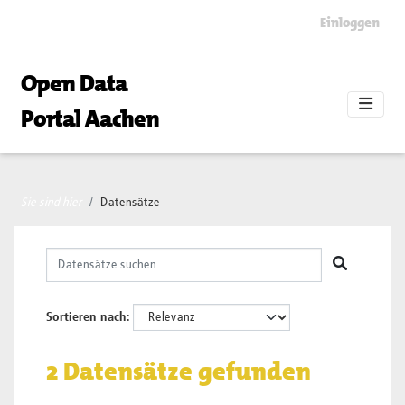
Skip to main content
Einloggen
Open Data
Portal Aachen
Sie sind hier
Datensätze
Sortieren nach
2 Datensätze gefunden