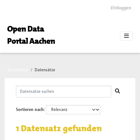
Skip to main content
Einloggen
Open Data
Portal Aachen
Sie sind hier
Datensätze
Sortieren nach
1 Datensatz gefunden