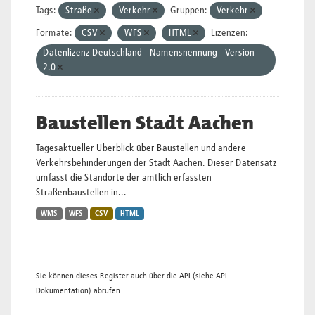
Tags:
Straße
Verkehr
Gruppen:
Verkehr
Formate:
CSV
WFS
HTML
Lizenzen:
Datenlizenz Deutschland - Namensnennung - Version
2.0
Baustellen Stadt Aachen
Tagesaktueller Überblick über Baustellen und andere
Verkehrsbehinderungen der Stadt Aachen. Dieser Datensatz
umfasst die Standorte der amtlich erfassten
Straßenbaustellen in...
WMS
WFS
CSV
HTML
Sie können dieses Register auch über die
API
(siehe
API-
Dokumentation
) abrufen.