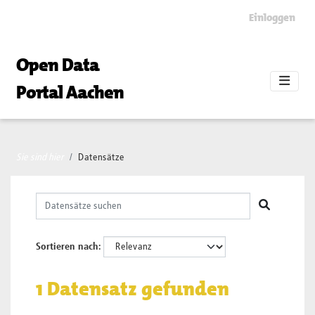
Skip to main content
Einloggen
Open Data
Portal Aachen
Sie sind hier
Datensätze
Sortieren nach
1 Datensatz gefunden