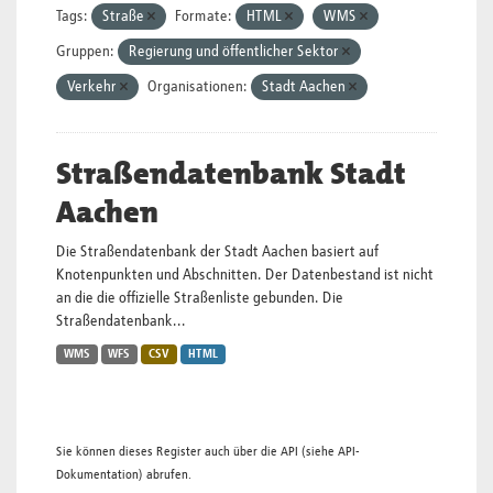
Tags:
Straße
Formate:
HTML
WMS
Gruppen:
Regierung und öffentlicher Sektor
Verkehr
Organisationen:
Stadt Aachen
Straßendatenbank Stadt
Aachen
Die Straßendatenbank der Stadt Aachen basiert auf
Knotenpunkten und Abschnitten. Der Datenbestand ist nicht
an die die offizielle Straßenliste gebunden. Die
Straßendatenbank...
WMS
WFS
CSV
HTML
Sie können dieses Register auch über die
API
(siehe
API-
Dokumentation
) abrufen.