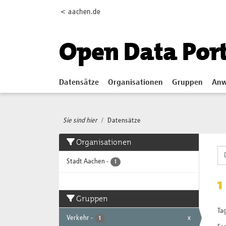
Skip to main content
< aachen.de
Open Data Por
Datensätze
Organisationen
Gruppen
Anw
Sie sind hier
Datensätze
Organisationen
Stadt Aachen
-
1
1
Gruppen
Tag
Verkehr
-
x
1