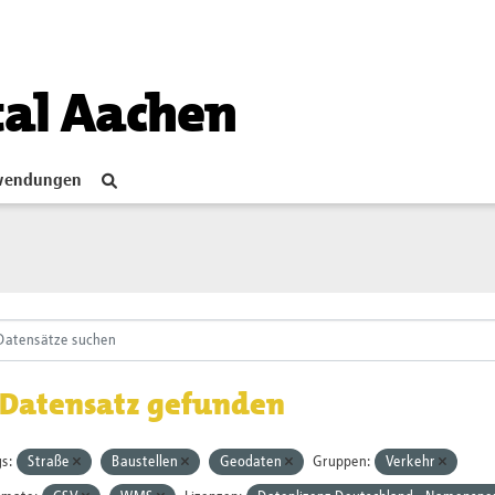
tal Aachen
endungen
 Datensatz gefunden
s:
Straße
Baustellen
Geodaten
Gruppen:
Verkehr