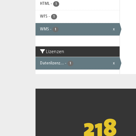
HTML
-
1
WFS
-
1
WMS
-
x
1
Lizenzen
Datenlizenz...
-
x
1
221