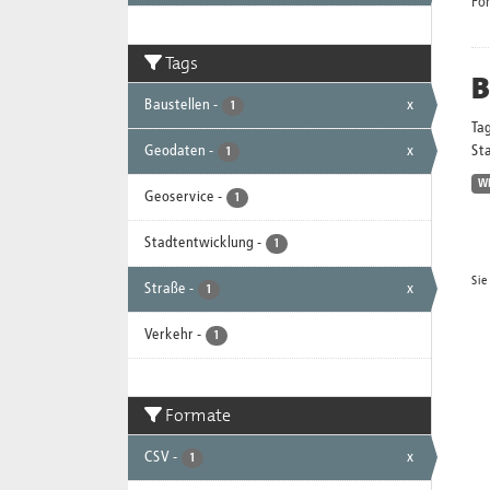
Fo
Tags
B
Baustellen
-
x
1
Ta
Geodaten
-
x
Sta
1
W
Geoservice
-
1
Stadtentwicklung
-
1
Sie
Straße
-
x
1
Verkehr
-
1
Formate
CSV
-
x
1