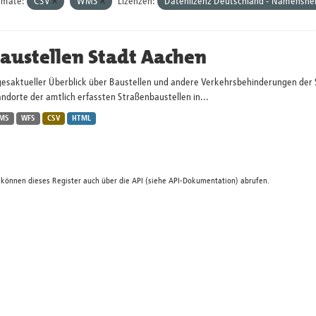
rmate:
CSV
WMS
Lizenzen:
Datenlizenz Deutschland - Namensnen
austellen Stadt Aachen
gesaktueller Überblick über Baustellen und andere Verkehrsbehinderungen der 
ndorte der amtlich erfassten Straßenbaustellen in...
MS
WFS
CSV
HTML
 können dieses Register auch über die
API
(siehe
API-Dokumentation
) abrufen.