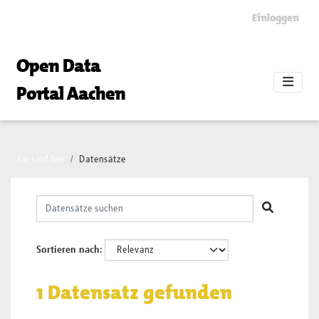
Skip to main content
Einloggen
Open Data
Portal Aachen
Sie sind hier
Datensätze
Sortieren nach
1 Datensatz gefunden