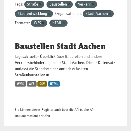
Tags:
Straße
Baustellen
Verkehr
Stadtentwicklung
Organisationen:
Stadt Aachen
Formate:
WFS
HTML
Baustellen Stadt Aachen
Tagesaktueller Überblick über Baustellen und andere
Verkehrsbehinderungen der Stadt Aachen. Dieser Datensatz
umfasst die Standorte der amtlich erfassten
Straßenbaustellen in...
WMS
WFS
CSV
HTML
Sie können dieses Register auch über die
API
(siehe
API-
Dokumentation
) abrufen.