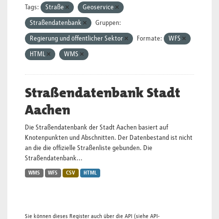
Tags:
Straße
Geoservice
Straßendatenbank
Gruppen:
Regierung und öffentlicher Sektor
Formate:
WFS
HTML
WMS
Straßendatenbank Stadt
Aachen
Die Straßendatenbank der Stadt Aachen basiert auf
Knotenpunkten und Abschnitten. Der Datenbestand ist nicht
an die die offizielle Straßenliste gebunden. Die
Straßendatenbank...
WMS
WFS
CSV
HTML
Sie können dieses Register auch über die
API
(siehe
API-