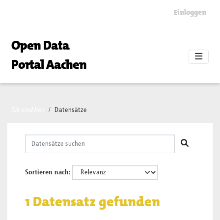
Skip to main content
Einloggen
Open Data
Portal Aachen
Sie sind hier
Datensätze
Sortieren nach
1 Datensatz gefunden