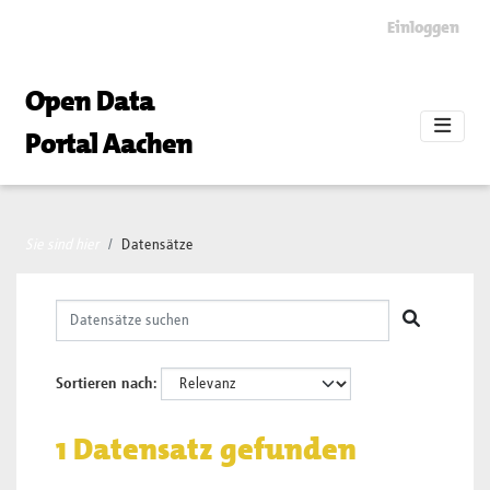
Skip to main content
Einloggen
Open Data
Portal Aachen
Sie sind hier
Datensätze
Sortieren nach
1 Datensatz gefunden