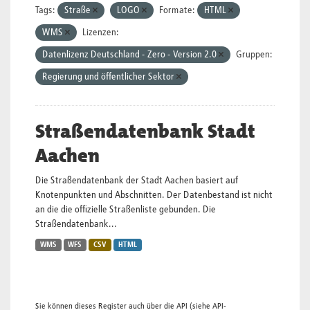
Tags:
Straße
LOGO
Formate:
HTML
WMS
Lizenzen:
Datenlizenz Deutschland - Zero - Version 2.0
Gruppen:
Regierung und öffentlicher Sektor
Straßendatenbank Stadt
Aachen
Die Straßendatenbank der Stadt Aachen basiert auf
Knotenpunkten und Abschnitten. Der Datenbestand ist nicht
an die die offizielle Straßenliste gebunden. Die
Straßendatenbank...
WMS
WFS
CSV
HTML
Sie können dieses Register auch über die
API
(siehe
API-