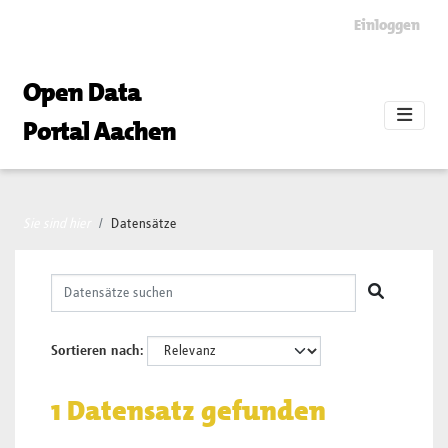
Skip to main content
Einloggen
Open Data
Portal Aachen
Sie sind hier
Datensätze
Sortieren nach
1 Datensatz gefunden