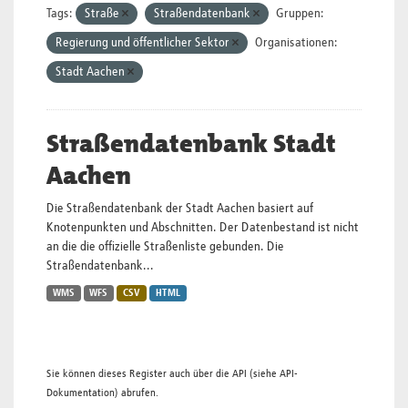
Tags:
Straße
Straßendatenbank
Gruppen:
Regierung und öffentlicher Sektor
Organisationen:
Stadt Aachen
Straßendatenbank Stadt
Aachen
Die Straßendatenbank der Stadt Aachen basiert auf
Knotenpunkten und Abschnitten. Der Datenbestand ist nicht
an die die offizielle Straßenliste gebunden. Die
Straßendatenbank...
WMS
WFS
CSV
HTML
Sie können dieses Register auch über die
API
(siehe
API-
Dokumentation
) abrufen.