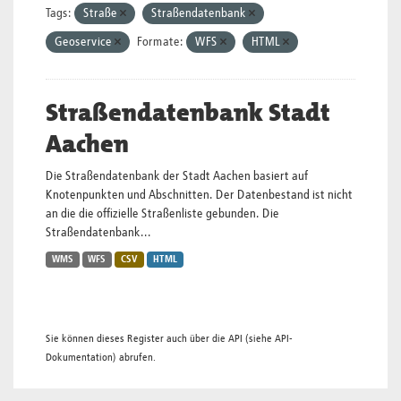
Tags:
Straße
Straßendatenbank
Geoservice
Formate:
WFS
HTML
Straßendatenbank Stadt
Aachen
Die Straßendatenbank der Stadt Aachen basiert auf
Knotenpunkten und Abschnitten. Der Datenbestand ist nicht
an die die offizielle Straßenliste gebunden. Die
Straßendatenbank...
WMS
WFS
CSV
HTML
Sie können dieses Register auch über die
API
(siehe
API-
Dokumentation
) abrufen.