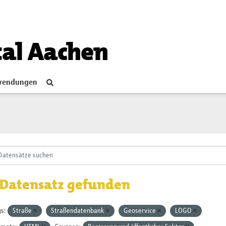
tal Aachen
endungen
 Datensatz gefunden
s:
Straße
Straßendatenbank
Geoservice
LOGO