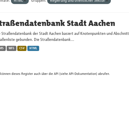
rmate:
HTML
Gruppen:
Regierung und öffentlicher Sektor
traßendatenbank Stadt Aachen
 Straßendatenbank der Stadt Aachen basiert auf Knotenpunkten und Abschnitten.
raßenliste gebunden. Die Straßendatenbank...
MS
WFS
CSV
HTML
 können dieses Register auch über die
API
(siehe
API-Dokumentation
) abrufen.