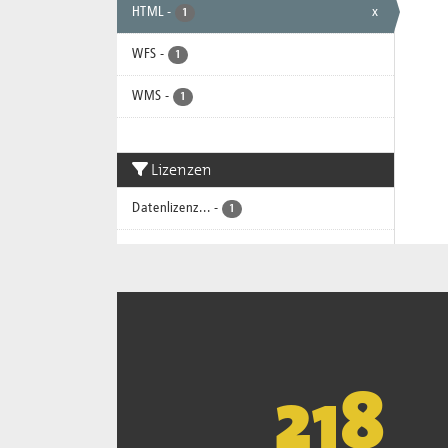
HTML
-
x
1
WFS
-
1
WMS
-
1
Lizenzen
Datenlizenz...
-
1
221