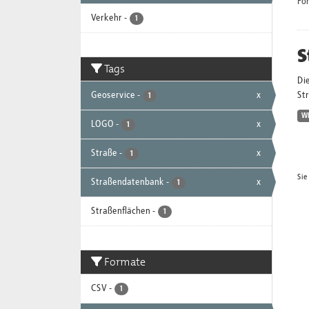
Fo
Verkehr
-
1
S
Tags
Die
Geoservice
-
x
St
1
W
LOGO
-
x
1
Straße
-
x
1
Sie
Straßendatenbank
-
x
1
Straßenflächen
-
1
Formate
CSV
-
1