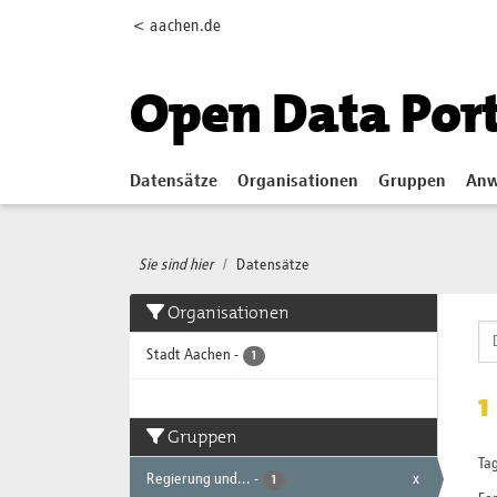
Skip to main content
< aachen.de
Open Data Por
Datensätze
Organisationen
Gruppen
Anw
Sie sind hier
Datensätze
Organisationen
Stadt Aachen
-
1
1
Gruppen
Tag
Regierung und...
-
x
1