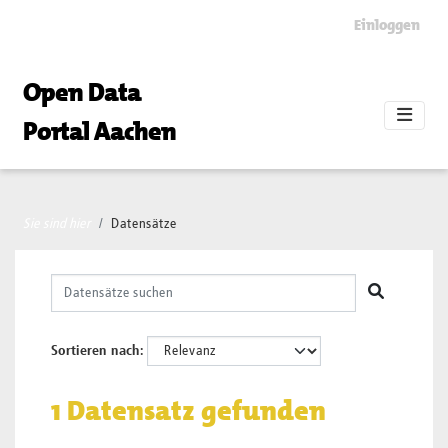
Skip to main content
Einloggen
Open Data
Portal Aachen
Sie sind hier
Datensätze
Sortieren nach
1 Datensatz gefunden