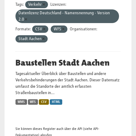
Tags:
Verkehr
Lizenzen:
Datenlizenz Deutschland - Namensnennung - Version
2.0
Formate:
CSV
WFS
Organisationen:
Stadt Aachen
Baustellen Stadt Aachen
Tagesaktueller Überblick über Baustellen und andere
Verkehrsbehinderungen der Stadt Aachen. Dieser Datensatz
umfasst die Standorte der amtlich erfassten
Straßenbaustellen in...
WMS
WFS
CSV
HTML
Sie können dieses Register auch über die
API
(siehe
API-
Dokumentation
) abrufen.