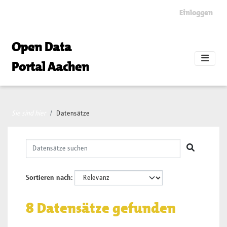
Skip to main content
Einloggen
Open Data
Portal Aachen
Sie sind hier
Datensätze
Sortieren nach
8 Datensätze gefunden