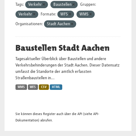
Tags:
Verkehr
Baustellen
Gruppen:
Verkehr
Formate:
WFS
WMS
Organisationen:
Stadt Aachen
Baustellen Stadt Aachen
Tagesaktueller Überblick über Baustellen und andere
Verkehrsbehinderungen der Stadt Aachen. Dieser Datensatz
umfasst die Standorte der amtlich erfassten
Straßenbaustellen in...
WMS
WFS
CSV
HTML
Sie können dieses Register auch über die
API
(siehe
API-
Dokumentation
) abrufen.