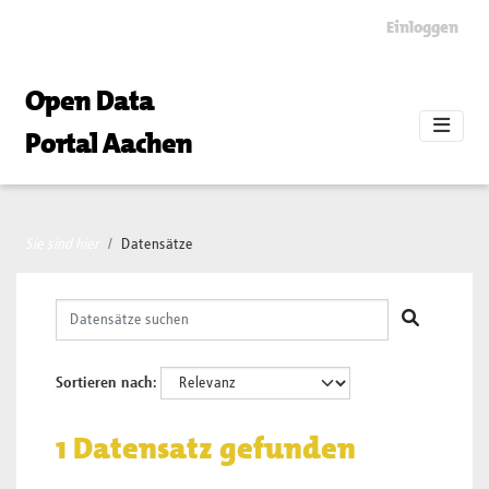
Skip to main content
Einloggen
Open Data
Portal Aachen
Sie sind hier
Datensätze
Sortieren nach
1 Datensatz gefunden