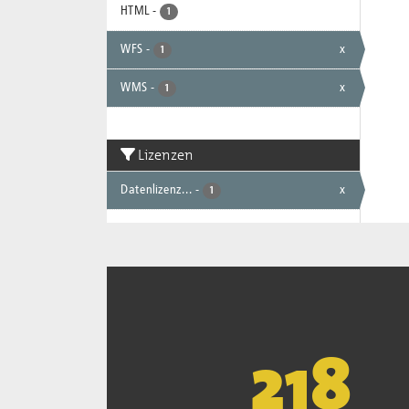
HTML
-
1
WFS
-
x
1
WMS
-
x
1
Lizenzen
Datenlizenz...
-
x
1
221