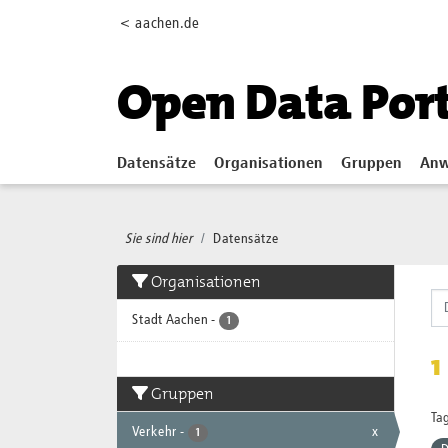
Skip to main content
< aachen.de
Open Data Por
Datensätze
Organisationen
Gruppen
Anw
Sie sind hier
Datensätze
Organisationen
Stadt Aachen
-
1
1
Gruppen
Tag
Verkehr
-
x
1