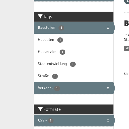
D
Tags
B
Baustellen
-
x
1
Ta
Geodaten
-
Sta
1
W
Geoservice
-
1
Stadtentwicklung
-
1
Sie
Straße
-
1
Verkehr
-
x
1
Formate
CSV
-
x
1