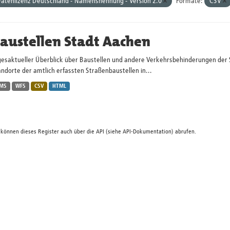
atenlizenz Deutschland - Namensnennung - Version 2.0
Formate:
CSV
austellen Stadt Aachen
gesaktueller Überblick über Baustellen und andere Verkehrsbehinderungen der 
ndorte der amtlich erfassten Straßenbaustellen in...
MS
WFS
CSV
HTML
 können dieses Register auch über die
API
(siehe
API-Dokumentation
) abrufen.