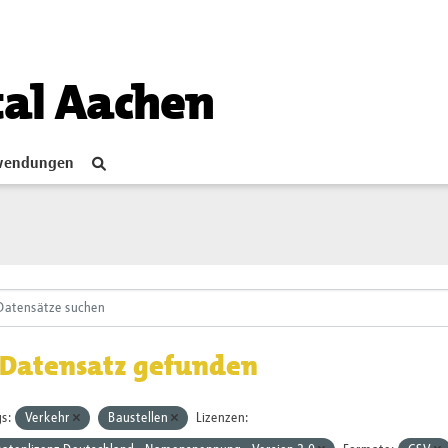
tal Aachen
endungen
 Datensatz gefunden
s:
Verkehr
Baustellen
Lizenzen: