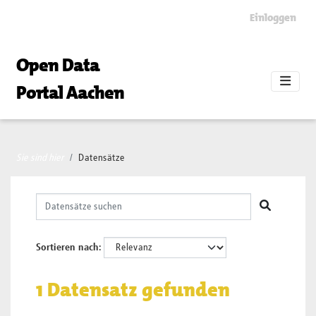
Skip to main content
Einloggen
Open Data
Portal Aachen
Sie sind hier
Datensätze
Sortieren nach
1 Datensatz gefunden