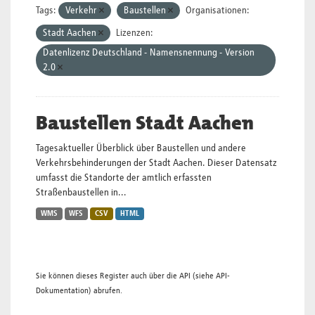
Tags:
Verkehr
Baustellen
Organisationen:
Stadt Aachen
Lizenzen:
Datenlizenz Deutschland - Namensnennung - Version
2.0
Baustellen Stadt Aachen
Tagesaktueller Überblick über Baustellen und andere
Verkehrsbehinderungen der Stadt Aachen. Dieser Datensatz
umfasst die Standorte der amtlich erfassten
Straßenbaustellen in...
WMS
WFS
CSV
HTML
Sie können dieses Register auch über die
API
(siehe
API-
Dokumentation
) abrufen.