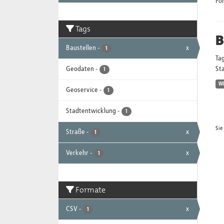
Fo
Tags
B
Baustellen
-
x
1
Ta
Geodaten
-
Sta
1
W
Geoservice
-
1
Stadtentwicklung
-
1
Sie
Straße
-
x
1
Verkehr
-
x
1
Formate
CSV
-
x
1