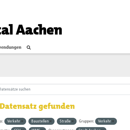
tal Aachen
endungen
 Datensatz gefunden
s:
Verkehr
Baustellen
Straße
Gruppen:
Verkehr