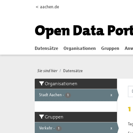
Skip to main content
< aachen.de
Open Data Por
Datensätze
Organisationen
Gruppen
Anw
Sie sind hier
Datensätze
Organisationen
Stadt Aachen
-
x
1
1
Gruppen
Tag
Verkehr
-
x
1