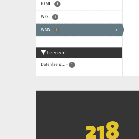
HTML
-
1
WFS
-
1
WMS
-
x
1
Lizenzen
Datenlizenz...
-
1
221