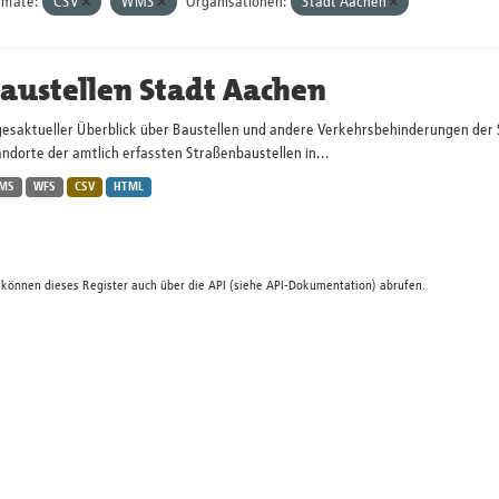
rmate:
CSV
WMS
Organisationen:
Stadt Aachen
austellen Stadt Aachen
gesaktueller Überblick über Baustellen und andere Verkehrsbehinderungen der 
ndorte der amtlich erfassten Straßenbaustellen in...
MS
WFS
CSV
HTML
 können dieses Register auch über die
API
(siehe
API-Dokumentation
) abrufen.