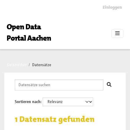
Skip to main content
Einloggen
Open Data
Portal Aachen
Sie sind hier
Datensätze
Sortieren nach
1 Datensatz gefunden