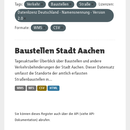
Tags:
Verkehr
Baustellen
Straße
Lizenzen:
Datenlizenz Deutschland - Namensnennung - Version
2.0
Formate:
WMS
CSV
Baustellen Stadt Aachen
Tagesaktueller Überblick über Baustellen und andere
Verkehrsbehinderungen der Stadt Aachen. Dieser Datensatz
umfasst die Standorte der amtlich erfassten
Straßenbaustellen in...
WMS
WFS
CSV
HTML
Sie können dieses Register auch über die
API
(siehe
API-
Dokumentation
) abrufen.