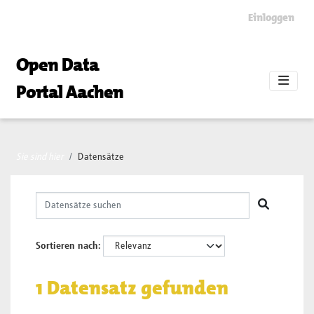
Skip to main content
Einloggen
Open Data
Portal Aachen
Sie sind hier
Datensätze
Sortieren nach
1 Datensatz gefunden