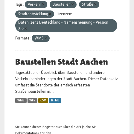
Tags:
Verkehr
Baustellen
Straße
Stadtentwicklung
Lizenzen:
Datenlizenz Deutschland - Namensnennung - Version
2.0
Formate:
WMS
Baustellen Stadt Aachen
Tagesaktueller Überblick über Baustellen und andere
Verkehrsbehinderungen der Stadt Aachen. Dieser Datensatz
umfasst die Standorte der amtlich erfassten
Straßenbaustellen in...
WMS
WFS
CSV
HTML
Sie können dieses Register auch über die
API
(siehe
API-
Dokumentation
) abrufen.