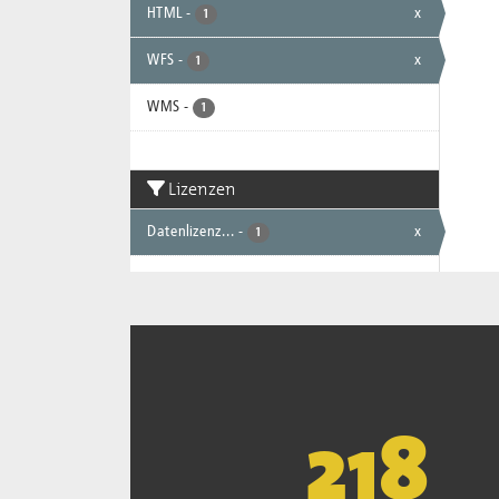
HTML
-
x
1
WFS
-
x
1
WMS
-
1
Lizenzen
Datenlizenz...
-
x
1
222