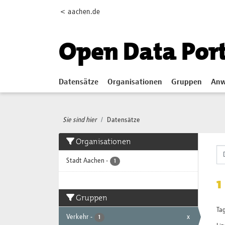
Skip to main content
< aachen.de
Open Data Por
Datensätze
Organisationen
Gruppen
Anw
Sie sind hier
Datensätze
Organisationen
Stadt Aachen
-
1
1
Gruppen
Tag
Verkehr
-
x
1