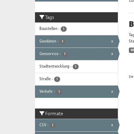
Li
Tags
B
Baustellen
-
1
Ta
Geodaten
-
x
Sta
1
W
Geoservice
-
x
1
Stadtentwicklung
-
1
Sie
Straße
-
1
Verkehr
-
x
1
Formate
CSV
-
x
1