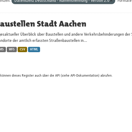
zenzen:
Datenlizenz Deutschland - Namensnennung - Version 2.0
Formate
austellen Stadt Aachen
gesaktueller Überblick über Baustellen und andere Verkehrsbehinderungen der 
ndorte der amtlich erfassten Straßenbaustellen in...
MS
WFS
CSV
HTML
 können dieses Register auch über die
API
(siehe
API-Dokumentation
) abrufen.