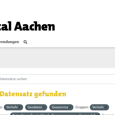
tal Aachen
endungen
 Datensatz gefunden
s:
Verkehr
Geodaten
Geoservice
Gruppen:
Verkehr