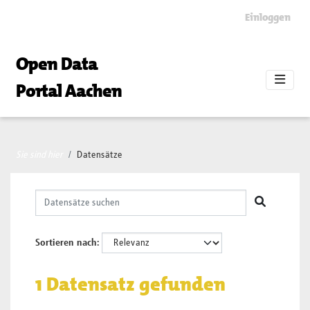
Skip to main content
Einloggen
Open Data
Portal Aachen
Sie sind hier
Datensätze
Sortieren nach
1 Datensatz gefunden