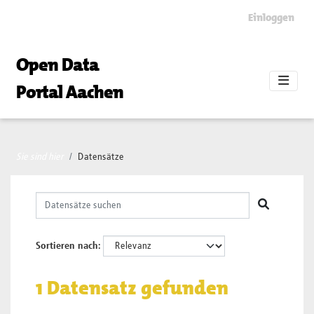
Skip to main content
Einloggen
Open Data
Portal Aachen
Sie sind hier
Datensätze
Sortieren nach
1 Datensatz gefunden