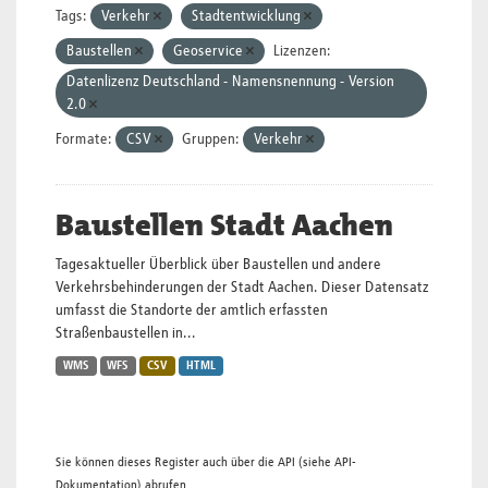
Tags:
Verkehr
Stadtentwicklung
Baustellen
Geoservice
Lizenzen:
Datenlizenz Deutschland - Namensnennung - Version
2.0
Formate:
CSV
Gruppen:
Verkehr
Baustellen Stadt Aachen
Tagesaktueller Überblick über Baustellen und andere
Verkehrsbehinderungen der Stadt Aachen. Dieser Datensatz
umfasst die Standorte der amtlich erfassten
Straßenbaustellen in...
WMS
WFS
CSV
HTML
Sie können dieses Register auch über die
API
(siehe
API-
Dokumentation
) abrufen.