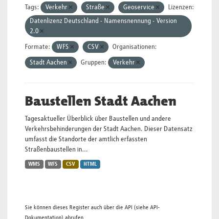
Tags:
Verkehr
Straße
Geoservice
Lizenzen:
Datenlizenz Deutschland - Namensnennung - Version
2.0
Formate:
WFS
CSV
Organisationen:
Stadt Aachen
Gruppen:
Verkehr
Baustellen Stadt Aachen
Tagesaktueller Überblick über Baustellen und andere
Verkehrsbehinderungen der Stadt Aachen. Dieser Datensatz
umfasst die Standorte der amtlich erfassten
Straßenbaustellen in...
WMS
WFS
CSV
HTML
Sie können dieses Register auch über die
API
(siehe
API-
Dokumentation
) abrufen.