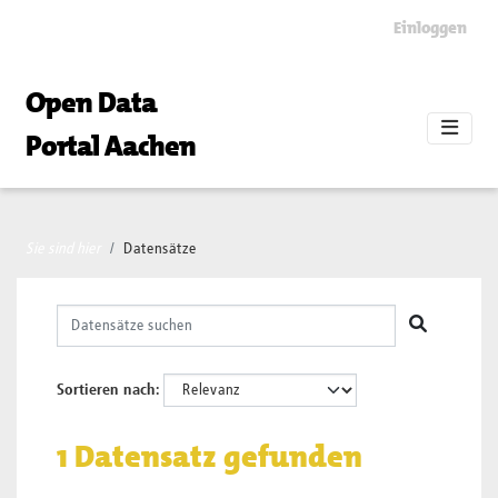
Skip to main content
Einloggen
Open Data
Portal Aachen
Sie sind hier
Datensätze
Sortieren nach
1 Datensatz gefunden