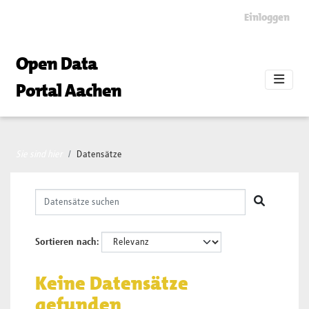
Skip to main content
Einloggen
Open Data
Portal Aachen
Sie sind hier
Datensätze
Sortieren nach
Keine Datensätze
gefunden