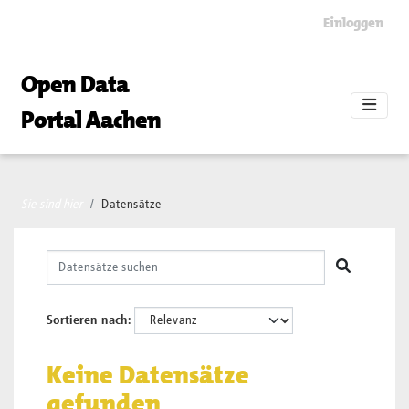
Skip to main content
Einloggen
Open Data
Portal Aachen
Sie sind hier
Datensätze
Sortieren nach
Keine Datensätze
gefunden