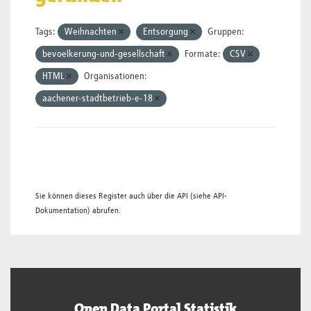
Tags:
Weihnachten
Entsorgung
Gruppen:
bevoelkerung-und-gesellschaft
Formate:
CSV
HTML
Organisationen:
aachener-stadtbetrieb-e-18
Sie können dieses Register auch über die
API
(siehe
API-
Dokumentation
) abrufen.
Open Data Portal Statistik