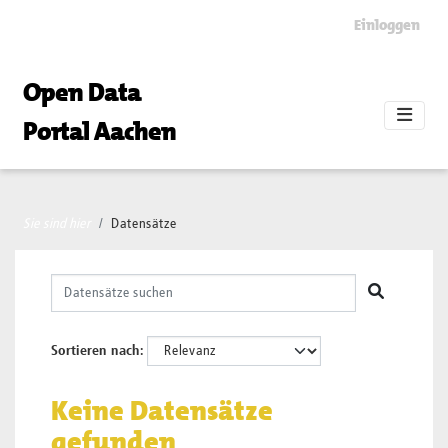
Skip to main content
Einloggen
Open Data
Portal Aachen
Sie sind hier
Datensätze
Sortieren nach
Keine Datensätze
gefunden