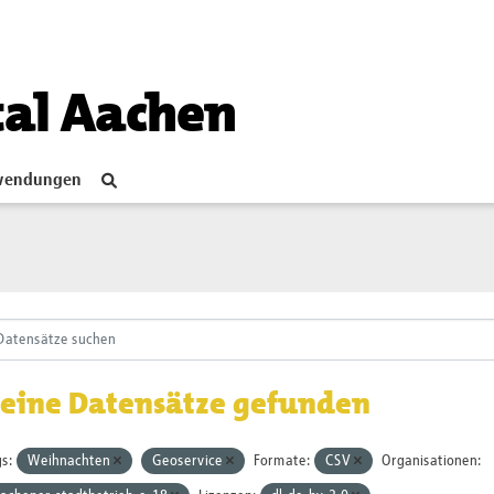
tal Aachen
endungen
eine Datensätze gefunden
s:
Weihnachten
Geoservice
Formate:
CSV
Organisationen: