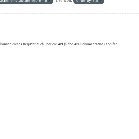
achener-stadtbetrieb-e-18
Lizenzen:
dl-de-by-2.0
 können dieses Register auch über die
API
(siehe
API-Dokumentation
) abrufen.