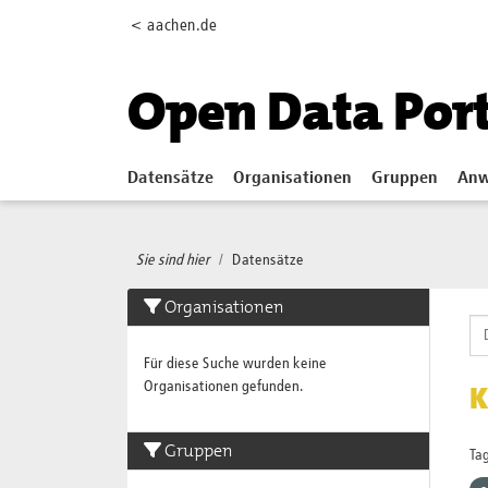
Skip to main content
< aachen.de
Open Data Por
Datensätze
Organisationen
Gruppen
Anw
Sie sind hier
Datensätze
Organisationen
Für diese Suche wurden keine
Organisationen gefunden.
K
Gruppen
Tag