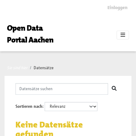
Skip to main content
Einloggen
Open Data
Portal Aachen
Sie sind hier
Datensätze
Sortieren nach
Keine Datensätze
gefunden