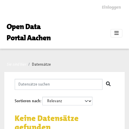
Skip to main content
Einloggen
Open Data
Portal Aachen
Sie sind hier
Datensätze
Sortieren nach
Keine Datensätze
gefunden