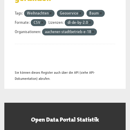
Tags:
Weihnachten
Geoservice
Baum
Formate:
CSV
Lizenzen:
dl-de-by-2.0
Organisationen:
aachener-stadtbetrieb-e-18
Sie können dieses Register auch über die
API
(siehe
API-
Dokumentation
) abrufen.
Open Data Portal Statistik