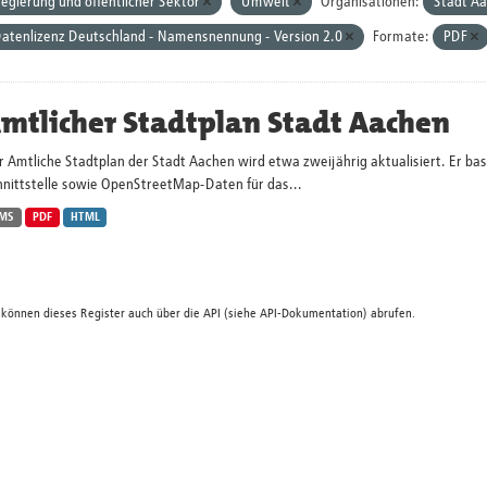
egierung und öffentlicher Sektor
Umwelt
Organisationen:
Stadt A
atenlizenz Deutschland - Namensnennung - Version 2.0
Formate:
PDF
mtlicher Stadtplan Stadt Aachen
 Amtliche Stadtplan der Stadt Aachen wird etwa zweijährig aktualisiert. Er ba
hnittstelle sowie OpenStreetMap-Daten für das...
MS
PDF
HTML
 können dieses Register auch über die
API
(siehe
API-Dokumentation
) abrufen.