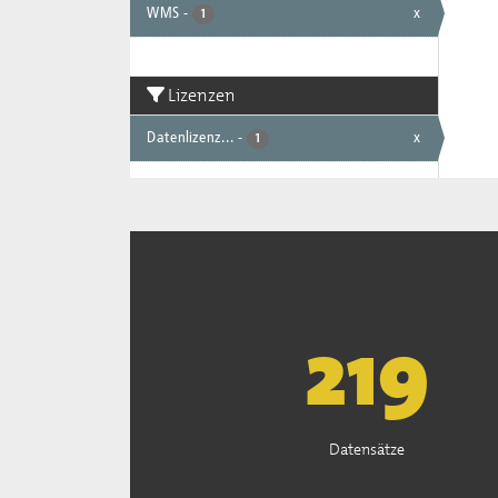
WMS
-
x
1
Lizenzen
Datenlizenz...
-
x
1
222
Datensätze