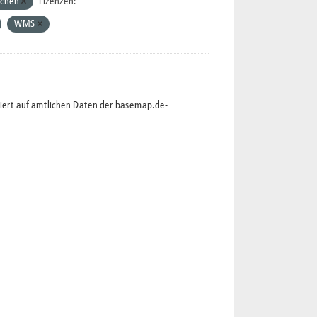
achen
Lizenzen:
WMS
siert auf amtlichen Daten der basemap.de-