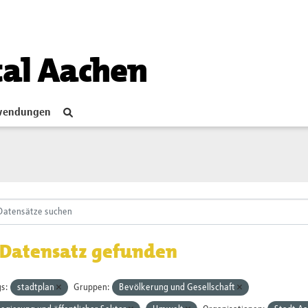
tal Aachen
endungen
 Datensatz gefunden
s:
stadtplan
Gruppen:
Bevölkerung und Gesellschaft