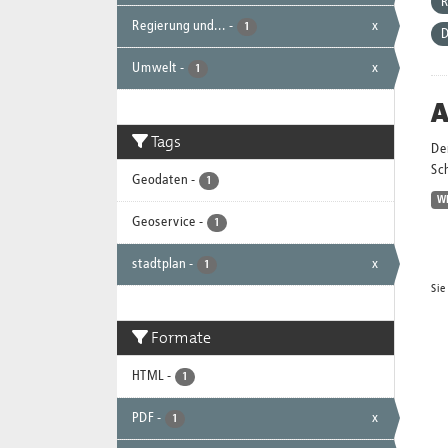
R
Regierung und...
-
x
1
D
Umwelt
-
x
1
A
Tags
Der
Sc
Geodaten
-
1
W
Geoservice
-
1
stadtplan
-
x
1
Sie
Formate
HTML
-
1
PDF
-
x
1