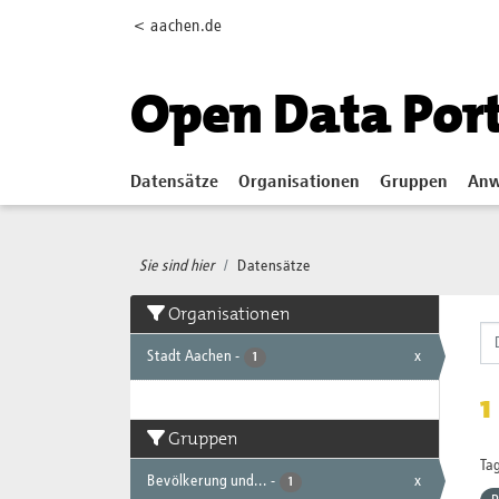
Skip to main content
< aachen.de
Open Data Por
Datensätze
Organisationen
Gruppen
Anw
Sie sind hier
Datensätze
Organisationen
Stadt Aachen
-
x
1
1
Gruppen
Tag
Bevölkerung und...
-
x
1